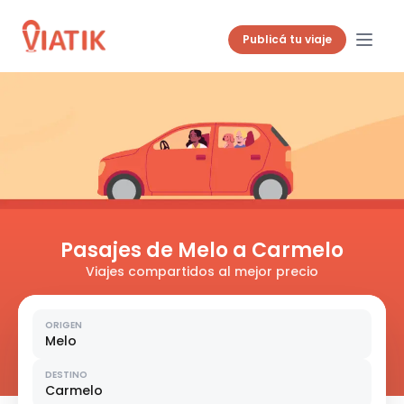
Publicá tu viaje
Pasajes de Melo a Carmelo
Viajes compartidos al mejor precio
ORIGEN
Melo
DESTINO
Carmelo