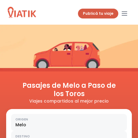
Publicá tu viaje
Pasajes de Melo a Paso de
los Toros
Viajes compartidos al mejor precio
ORIGEN
Melo
DESTINO