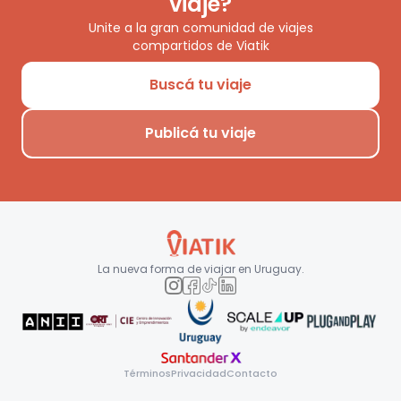
viaje?
Unite a la gran comunidad de viajes
compartidos de Viatik
Buscá tu viaje
Publicá tu viaje
La nueva forma de viajar en
Uruguay
.
Términos
Privacidad
Contacto