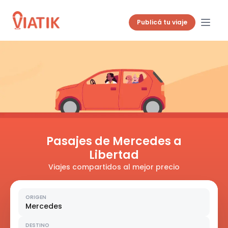
Publicá tu viaje
Pasajes de Mercedes a
Libertad
Viajes compartidos al mejor precio
ORIGEN
Mercedes
DESTINO