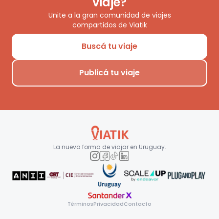
viaje?
Unite a la gran comunidad de viajes
compartidos de Viatik
Buscá tu viaje
Publicá tu viaje
La nueva forma de viajar en
Uruguay
.
Términos
Privacidad
Contacto