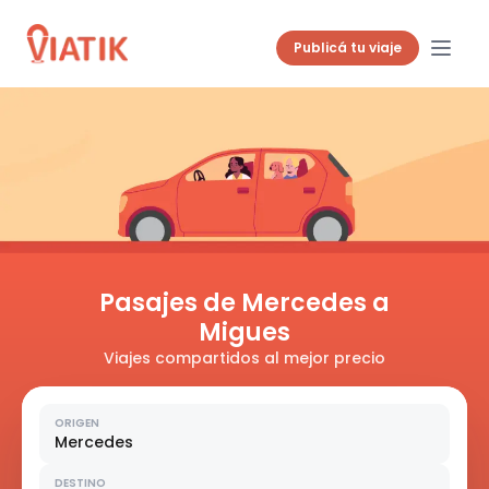
Publicá tu viaje
Pasajes de Mercedes a
Migues
Viajes compartidos al mejor precio
ORIGEN
Mercedes
DESTINO