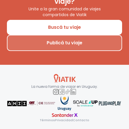
viaje?
Unite a la gran comunidad de viajes
compartidos de Viatik
Buscá tu viaje
Publicá tu viaje
La nueva forma de viajar en
Uruguay
.
Términos
Privacidad
Contacto