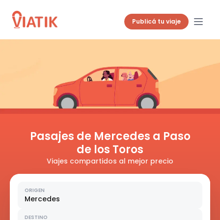
Publicá tu viaje
Pasajes de Mercedes a Paso
de los Toros
Viajes compartidos al mejor precio
ORIGEN
Mercedes
DESTINO