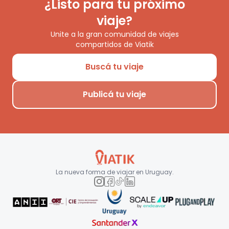
¿Listo para tu próximo
viaje?
Unite a la gran comunidad de viajes
compartidos de Viatik
Buscá tu viaje
Publicá tu viaje
La nueva forma de viajar en
Uruguay
.