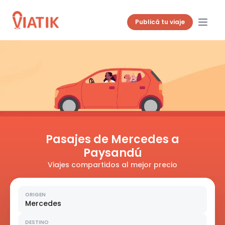
Publicá tu viaje
Pasajes de Mercedes a
Paysandú
Viajes compartidos al mejor precio
ORIGEN
Mercedes
DESTINO