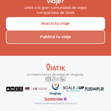
viaje?
Unite a la gran comunidad de viajes
compartidos de Viatik
Buscá tu viaje
Publicá tu viaje
La nueva forma de viajar en
Uruguay
.
Términos
Privacidad
Contacto