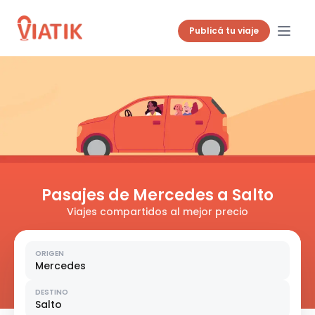
Publicá tu viaje
Pasajes de Mercedes a Salto
Viajes compartidos al mejor precio
ORIGEN
Mercedes
DESTINO
Salto