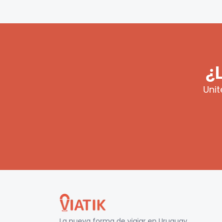
¿
Unit
La nueva forma de viajar en
Uruguay
.