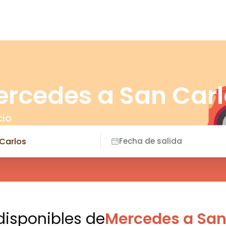
ercedes a San Car
cio
Fecha de salida
 disponibles
de
Mercedes a San