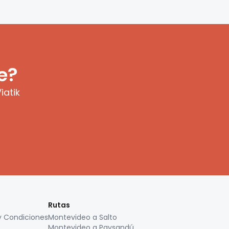
e?
iatik
Rutas
y Condiciones
Montevideo a Salto
Montevideo a Paysandú