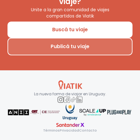
viaje?
Unite a la gran comunidad de viajes
compartidos de Viatik
Buscá tu viaje
Publicá tu viaje
La nueva forma de viajar en
Uruguay
.
Términos
Privacidad
Contacto