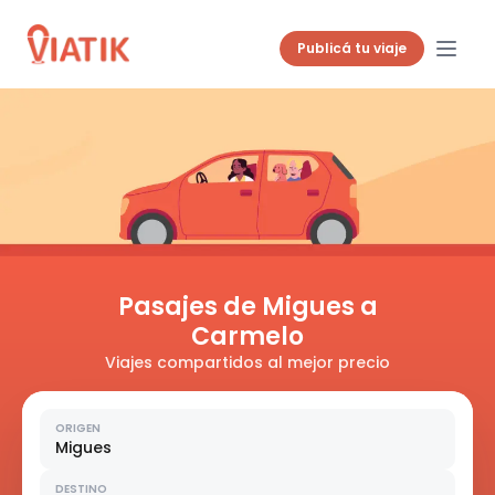
Publicá tu viaje
Pasajes de Migues a
Carmelo
Viajes compartidos al mejor precio
ORIGEN
Migues
DESTINO