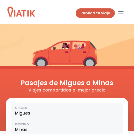
Publicá tu viaje
Pasajes de Migues a Minas
Viajes compartidos al mejor precio
ORIGEN
Migues
DESTINO
Minas