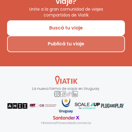
viaje?
Unite a la gran comunidad de viajes
compartidos de Viatik
Buscá tu viaje
Publicá tu viaje
La nueva forma de viajar en
Uruguay
.
Términos
Privacidad
Contacto