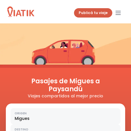
Publicá tu viaje
Pasajes de Migues a
Paysandú
Viajes compartidos al mejor precio
ORIGEN
Migues
DESTINO