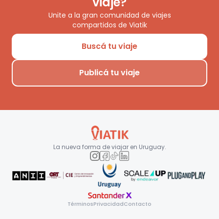
viaje?
Unite a la gran comunidad de viajes
compartidos de Viatik
Buscá tu viaje
Publicá tu viaje
La nueva forma de viajar en
Uruguay
.
Términos
Privacidad
Contacto