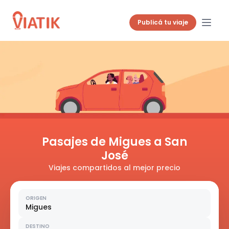
Publicá tu viaje
Pasajes de Migues a San
José
Viajes compartidos al mejor precio
ORIGEN
Migues
DESTINO