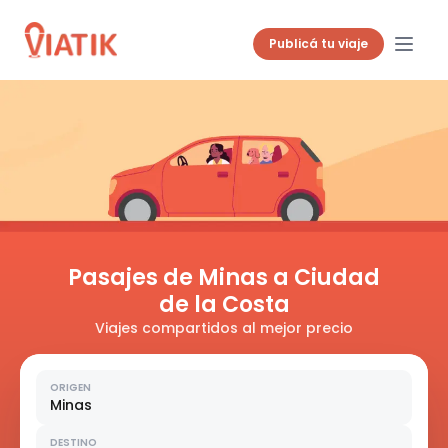
Publicá tu viaje
Pasajes de Minas a Ciudad
de la Costa
Viajes compartidos al mejor precio
ORIGEN
Minas
DESTINO