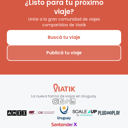
¿Listo para tu próximo
viaje?
Unite a la gran comunidad de viajes
compartidos de Viatik
Buscá tu viaje
Publicá tu viaje
La nueva forma de viajar en
Uruguay
.