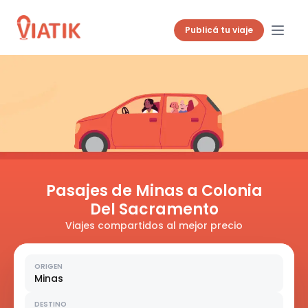
Publicá tu viaje
Pasajes de Minas a Colonia
Del Sacramento
Viajes compartidos al mejor precio
ORIGEN
Minas
DESTINO