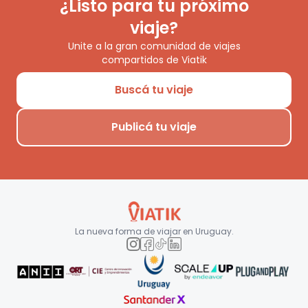
¿Listo para tu próximo
viaje?
Unite a la gran comunidad de viajes
compartidos de Viatik
Buscá tu viaje
Publicá tu viaje
La nueva forma de viajar en
Uruguay
.