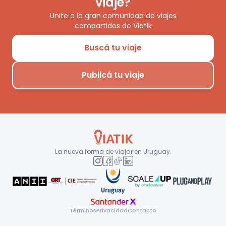
viaje?
Unite a la gran comunidad de viajes
compartidos de Viatik
Buscá tu viaje
Publicá tu viaje
La nueva forma de viajar en
Uruguay
.
Términos
Privacidad
Contacto