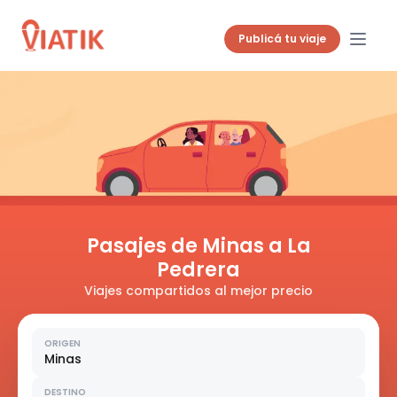
Publicá tu viaje
Pasajes de Minas a La
Pedrera
Viajes compartidos al mejor precio
ORIGEN
Minas
DESTINO