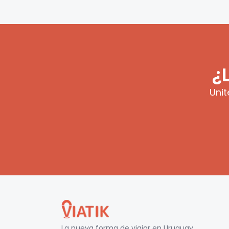
¿
Unit
La nueva forma de viajar en
Uruguay
.