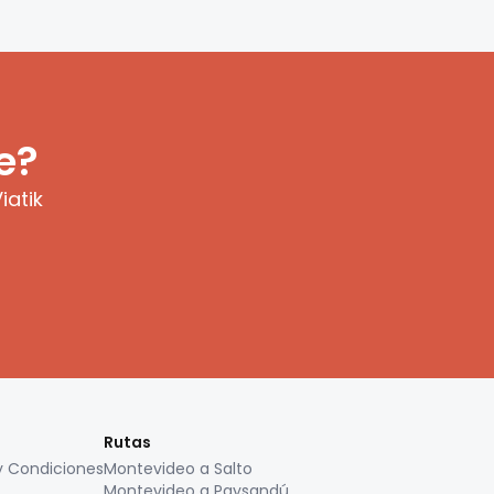
e?
iatik
Rutas
y Condiciones
Montevideo a Salto
Montevideo a Paysandú