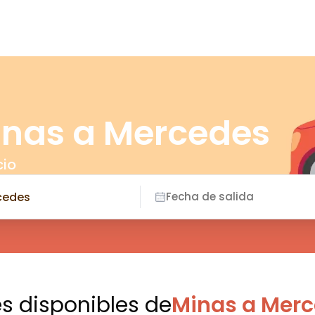
inas a Mercedes
cio
Fecha de salida
es disponibles
de
Minas a Mer