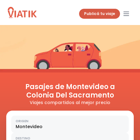
Publicá tu viaje
Pasajes de Montevideo a
Colonia Del Sacramento
Viajes compartidos al mejor precio
ORIGEN
Montevideo
DESTINO