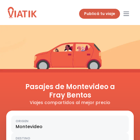
Publicá tu viaje
Pasajes de Montevideo a
Fray Bentos
Viajes compartidos al mejor precio
ORIGEN
Montevideo
DESTINO