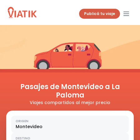
Publicá tu viaje
Pasajes de Montevideo a La
Paloma
Viajes compartidos al mejor precio
ORIGEN
Montevideo
DESTINO