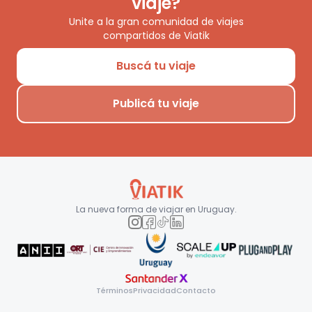
viaje?
Unite a la gran comunidad de viajes
compartidos de Viatik
Buscá tu viaje
Publicá tu viaje
La nueva forma de viajar en
Uruguay
.
Términos
Privacidad
Contacto