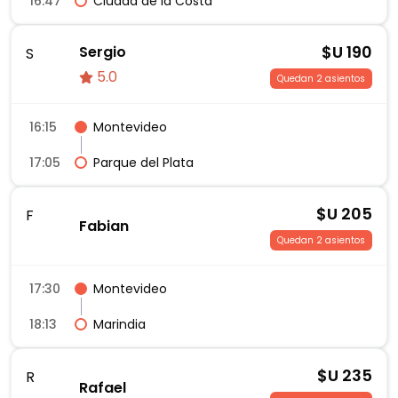
16:47
Ciudad de la Costa
$U
190
Sergio
S
5.0
Quedan 2 asientos
16:15
Montevideo
17:05
Parque del Plata
$U
205
F
Fabian
Quedan 2 asientos
17:30
Montevideo
18:13
Marindia
$U
235
R
Rafael