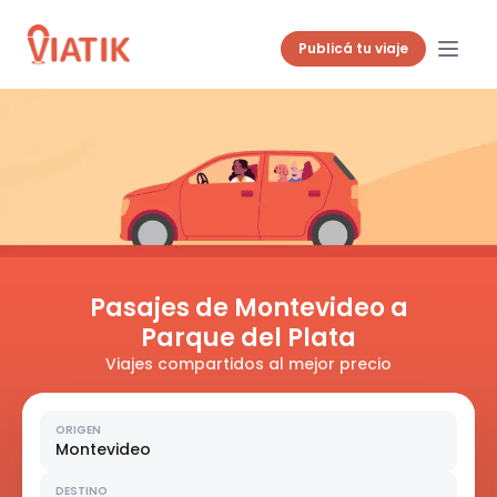
Publicá tu viaje
Pasajes de Montevideo a
Parque del Plata
Viajes compartidos al mejor precio
ORIGEN
Montevideo
DESTINO