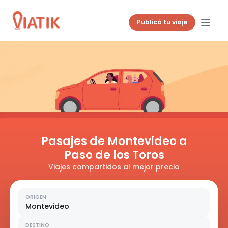
Publicá tu viaje
Pasajes de Montevideo a
Paso de los Toros
Viajes compartidos al mejor precio
ORIGEN
Montevideo
DESTINO