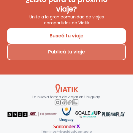
viaje?
Unite a la gran comunidad de viajes
compartidos de Viatik
Buscá tu viaje
Publicá tu viaje
La nueva forma de viajar en
Uruguay
.
Términos
Privacidad
Contacto