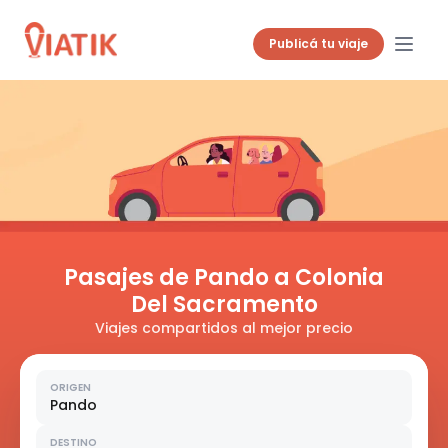
Publicá tu viaje
Pasajes de Pando a Colonia
Del Sacramento
Viajes compartidos al mejor precio
ORIGEN
Pando
DESTINO