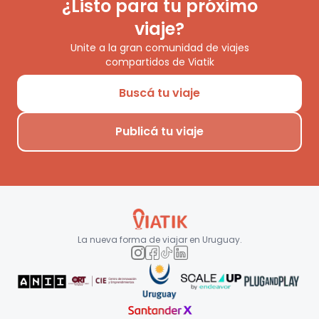
¿Listo para tu próximo
viaje?
Unite a la gran comunidad de viajes
compartidos de Viatik
Buscá tu viaje
Publicá tu viaje
La nueva forma de viajar en
Uruguay
.