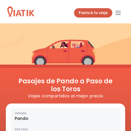
Publicá tu viaje
Pasajes de Pando a Paso de
los Toros
Viajes compartidos al mejor precio
ORIGEN
Pando
DESTINO