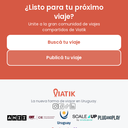
¿Listo para tu próximo
viaje?
Unite a la gran comunidad de viajes
compartidos de Viatik
Buscá tu viaje
Publicá tu viaje
La nueva forma de viajar en
Uruguay
.