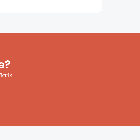
e?
iatik