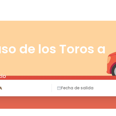
so de los Toros a
cio
Fecha de salida