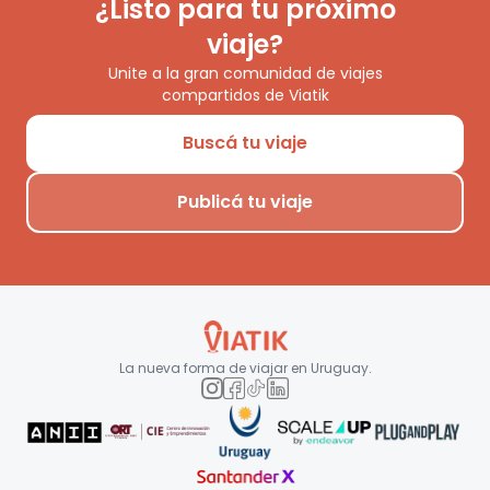
¿Listo para tu próximo
viaje?
Unite a la gran comunidad de viajes
compartidos de Viatik
Buscá tu viaje
Publicá tu viaje
La nueva forma de viajar en
Uruguay
.