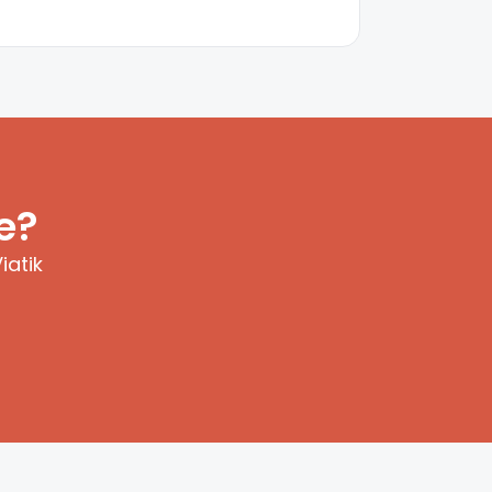
e?
iatik