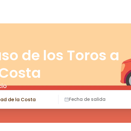
so de los Toros a
 Costa
cio
Fecha de salida