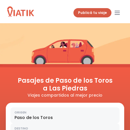
Publicá tu viaje
Pasajes de Paso de los Toros
a Las Piedras
Viajes compartidos al mejor precio
ORIGEN
Paso de los Toros
DESTINO