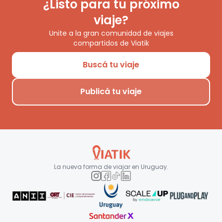
¿Listo para tu próximo
viaje?
Unite a la gran comunidad de viajes
compartidos de Viatik
Buscá tu viaje
Publicá tu viaje
La nueva forma de viajar en
Uruguay
.