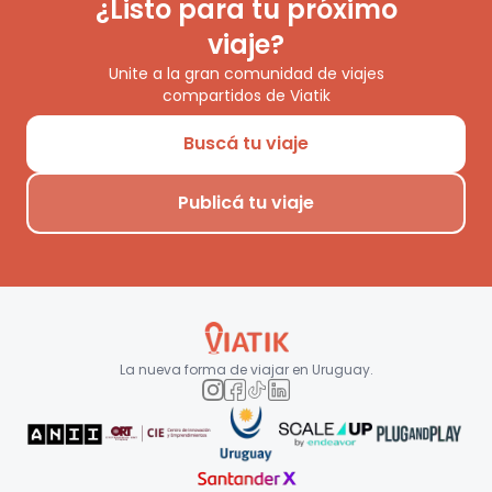
¿Listo para tu próximo
viaje?
Unite a la gran comunidad de viajes
compartidos de Viatik
Buscá tu viaje
Publicá tu viaje
La nueva forma de viajar en
Uruguay
.