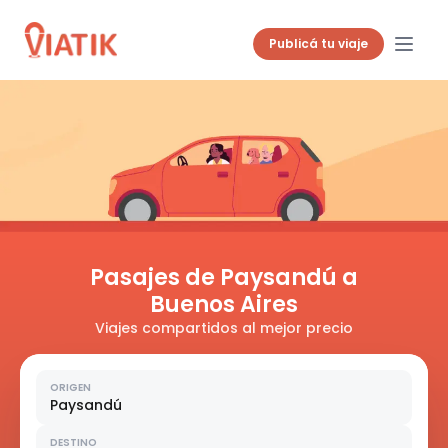
Publicá tu viaje
Pasajes de Paysandú a
Buenos Aires
Viajes compartidos al mejor precio
ORIGEN
Paysandú
DESTINO