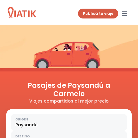
Publicá tu viaje
Pasajes de Paysandú a
Carmelo
Viajes compartidos al mejor precio
ORIGEN
Paysandú
DESTINO