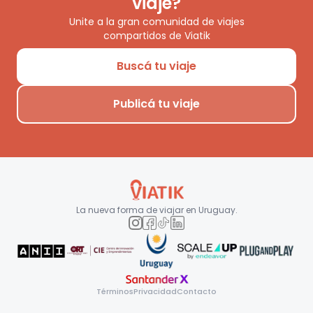
viaje?
Unite a la gran comunidad de viajes
compartidos de Viatik
Buscá tu viaje
Publicá tu viaje
La nueva forma de viajar en
Uruguay
.
Términos
Privacidad
Contacto