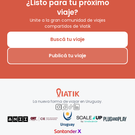
¿Listo para tu próximo
viaje?
Unite a la gran comunidad de viajes
compartidos de Viatik
Buscá tu viaje
Publicá tu viaje
La nueva forma de viajar en
Uruguay
.