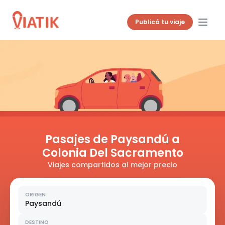
Publicá tu viaje
Pasajes de Paysandú a
Colonia Del Sacramento
Viajes compartidos al mejor precio
ORIGEN
Paysandú
DESTINO