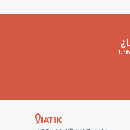
¿
Unit
La nueva forma de viajar en
Uruguay
.