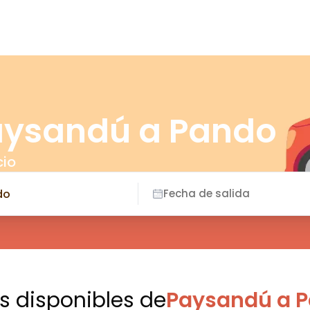
aysandú a Pando
cio
Fecha de salida
es disponibles
de
Paysandú a 