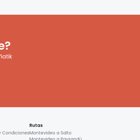
e?
iatik
Rutas
y Condiciones
Montevideo a Salto
Montevideo a Paysandú