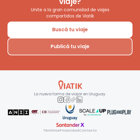
viaje?
Unite a la gran comunidad de viajes
compartidos de Viatik
Buscá tu viaje
Publicá tu viaje
La nueva forma de viajar en
Uruguay
.
Términos
Privacidad
Contacto