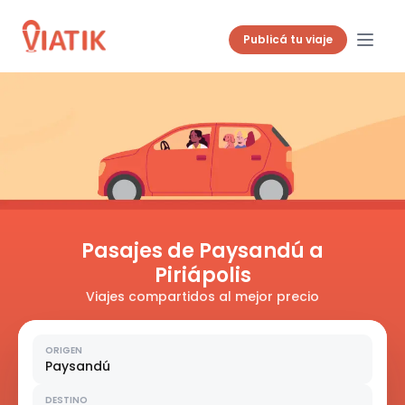
Publicá tu viaje
Pasajes de Paysandú a
Piriápolis
Viajes compartidos al mejor precio
ORIGEN
Paysandú
DESTINO