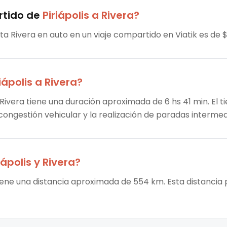
rtido
de
Piriápolis
a
Rivera
?
sta Rivera en auto en un viaje compartido en Viatik es de $1
iápolis
a
Rivera
?
a Rivera tiene una duración aproximada de 6 hs 41 min. El t
 congestión vehicular y la realización de paradas intermed
iápolis
y
Rivera
?
 tiene una distancia aproximada de 554 km. Esta distancia