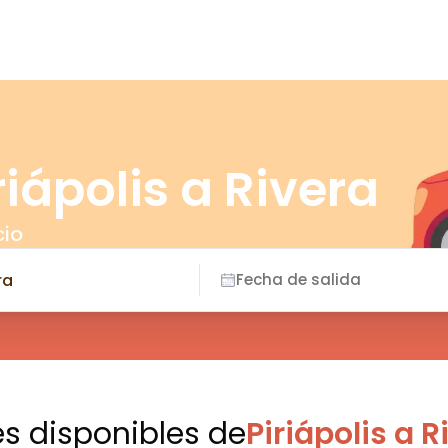
riápolis a Rivera
cio
Fecha de salida
es disponibles
de
Piriápolis a R