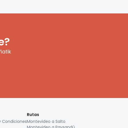
e?
iatik
Rutas
y Condiciones
Montevideo a Salto
Montevideo a Paysandú