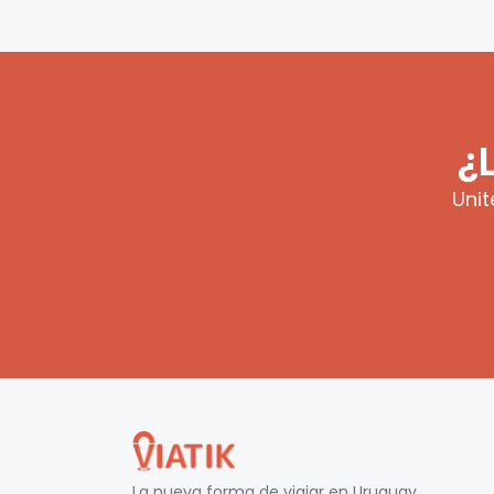
¿
Unit
La nueva forma de viajar en
Uruguay
.