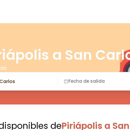
riápolis a San Carl
cio
Fecha de salida
 disponibles
de
Piriápolis a Sa