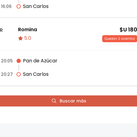
San Carlos
16:06
$U
18
Romina
R
5.0
Quedan 2 asientos
Pan de Azúcar
20:05
San Carlos
20:27
Buscar más