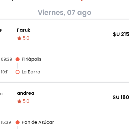
Viernes, 07 ago
Faruk
F
$U
21
5.0
Piriápolis
09:39
La Barra
10:11
andrea
a
$U
18
5.0
Pan de Azúcar
15:39