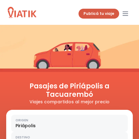
Publicá tu viaje
Pasajes de Piriápolis a
Tacuarembó
Viajes compartidos al mejor precio
ORIGEN
Piriápolis
DESTINO