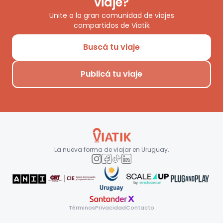
viaje?
Unite a la gran comunidad de viajes
compartidos de Viatik
Buscá tu viaje
Publicá tu viaje
La nueva forma de viajar en
Uruguay
.
Términos
Privacidad
Contacto