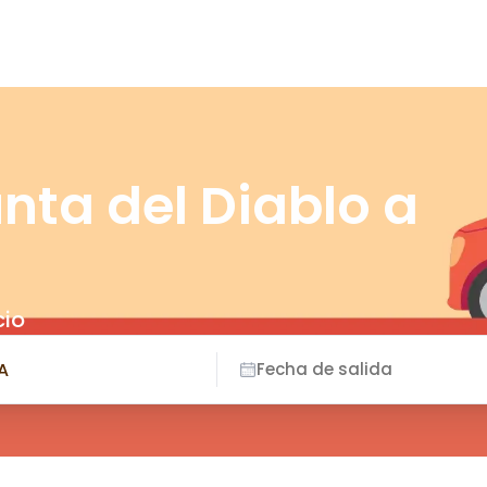
nta del Diablo a
cio
Fecha de salida