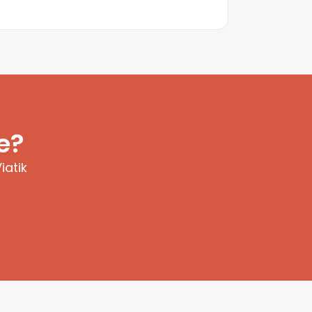
e?
iatik