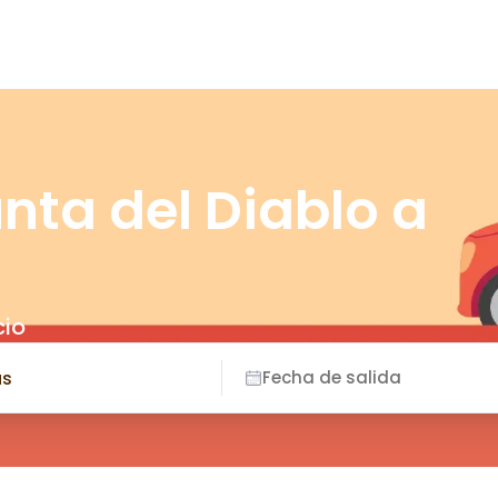
nta del Diablo a
cio
Fecha de salida