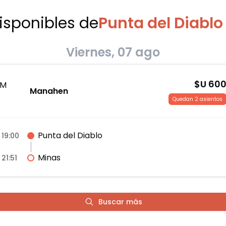
disponibles
de
Punta del Diablo
Viernes, 07 ago
$U
60
M
Manahen
Quedan 2 asientos
Punta del Diablo
19:00
Minas
21:51
Buscar más