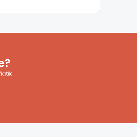
e?
iatik