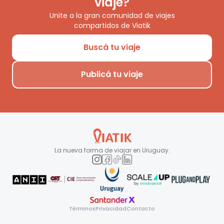
viaje?
Unite a la gran comunidad de viajes
compartidos de Viatik
Buscá tu viaje
Publicá tu viaje
La nueva forma de viajar en
Uruguay
.
Términos
Privacidad
Contacto