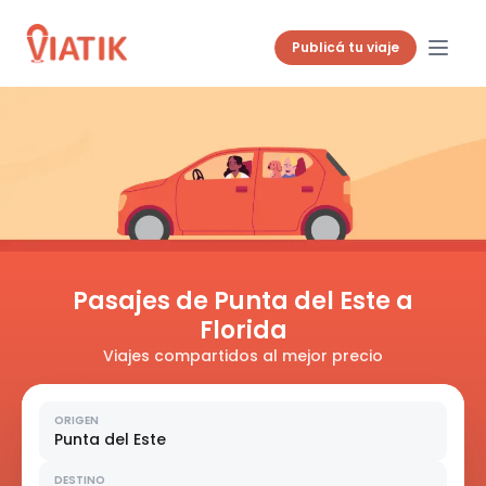
Publicá tu viaje
Pasajes de Punta del Este a
Florida
Viajes compartidos al mejor precio
ORIGEN
Punta del Este
DESTINO