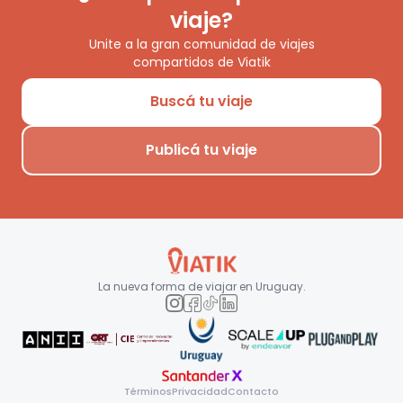
viaje?
Unite a la gran comunidad de viajes
compartidos de Viatik
Buscá tu viaje
Publicá tu viaje
La nueva forma de viajar en
Uruguay
.
Términos
Privacidad
Contacto