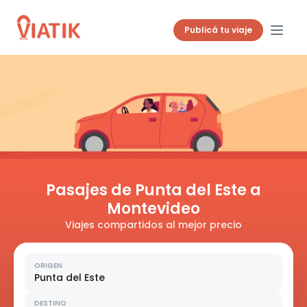
Publicá tu viaje
Pasajes de Punta del Este a
Montevideo
Viajes compartidos al mejor precio
ORIGEN
Punta del Este
DESTINO