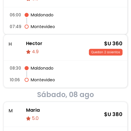
06:00
Maldonado
07:49
Montevideo
$U
360
Hector
H
4.9
Quedan 2 asientos
08:30
Maldonado
10:06
Montevideo
Sábado, 08 ago
Maria
M
$U
380
5.0