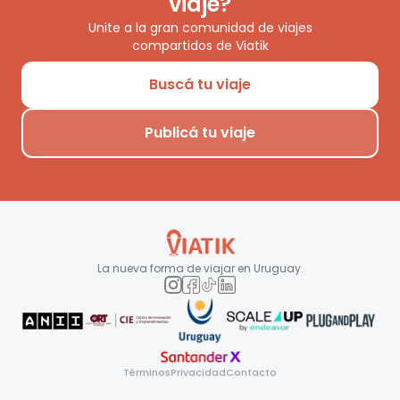
viaje?
Unite a la gran comunidad de viajes
compartidos de Viatik
Buscá tu viaje
Publicá tu viaje
La nueva forma de viajar en
Uruguay
.
Términos
Privacidad
Contacto