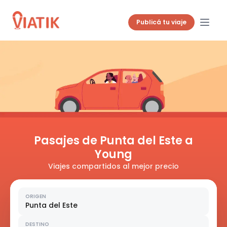
Publicá tu viaje
Pasajes de Punta del Este a
Young
Viajes compartidos al mejor precio
ORIGEN
Punta del Este
DESTINO