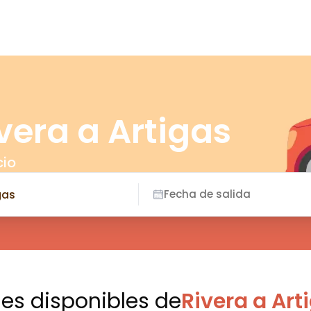
vera a Artigas
cio
Fecha de salida
jes disponibles
de
Rivera a Art