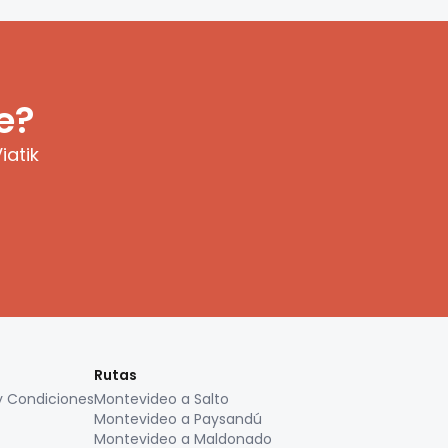
e?
iatik
Rutas
y Condiciones
Montevideo a Salto
Montevideo a Paysandú
Montevideo a Maldonado