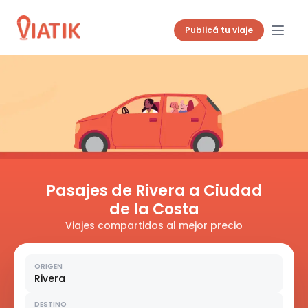
Publicá tu viaje
Pasajes de Rivera a Ciudad
de la Costa
Viajes compartidos al mejor precio
ORIGEN
Rivera
DESTINO