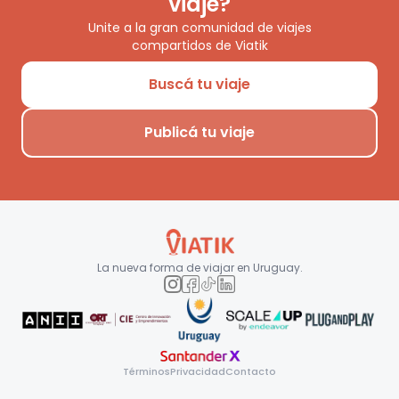
viaje?
Unite a la gran comunidad de viajes
compartidos de Viatik
Buscá tu viaje
Publicá tu viaje
La nueva forma de viajar en
Uruguay
.
Términos
Privacidad
Contacto