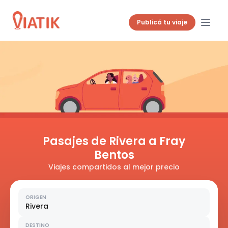
Publicá tu viaje
Pasajes de Rivera a Fray
Bentos
Viajes compartidos al mejor precio
ORIGEN
Rivera
DESTINO