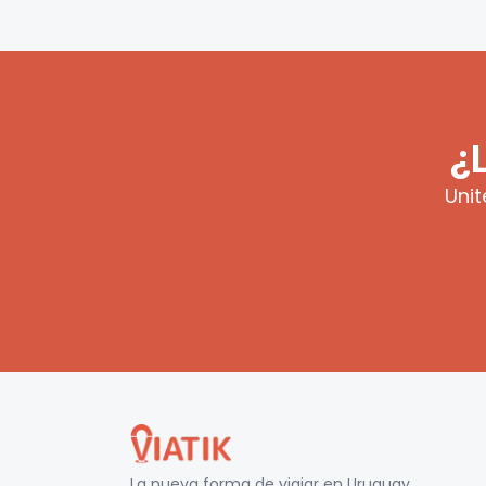
¿
Unit
La nueva forma de viajar en
Uruguay
.