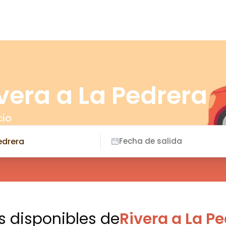
vera a La Pedrera
cio
Fecha de salida
s disponibles
de
Rivera a La P