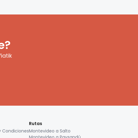
e?
iatik
Rutas
y Condiciones
Montevideo a Salto
Montevideo a Paysandú