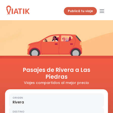
Publicá tu viaje
Pasajes de Rivera a Las
Piedras
Viajes compartidos al mejor precio
ORIGEN
Rivera
DESTINO