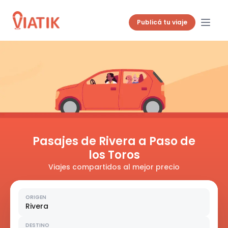
Publicá tu viaje
Pasajes de Rivera a Paso de
los Toros
Viajes compartidos al mejor precio
ORIGEN
Rivera
DESTINO