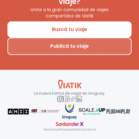
viaje?
Unite a la gran comunidad de viajes
compartidos de Viatik
Buscá tu viaje
Publicá tu viaje
La nueva forma de viajar en
Uruguay
.
Términos
Privacidad
Contacto