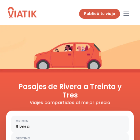
Publicá tu viaje
Pasajes de Rivera a Treinta y
Tres
Viajes compartidos al mejor precio
ORIGEN
Rivera
DESTINO